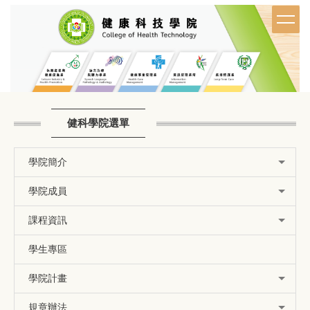
跳
到
主
要
內
容
區
健科學院選單
學院簡介
學院成員
課程資訊
學生專區
學院計畫
規章辦法