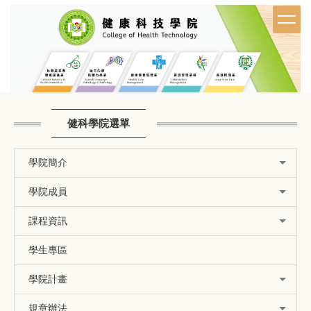
跳
到
主
要
內
容
區
健科學院選單
學院簡介
學院成員
課程資訊
學生專區
學院計畫
規章辦法