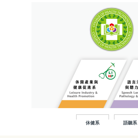
跳
到
主
要
內
容
區
休健系
語聽系